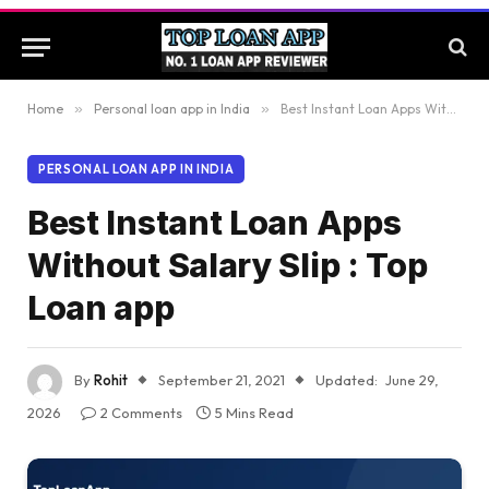
Home
»
Personal loan app in India
»
Best Instant Loan Apps Without Salary Slip : Top Loan app
PERSONAL LOAN APP IN INDIA
Best Instant Loan Apps
Without Salary Slip : Top
Loan app
By
Rohit
September 21, 2021
Updated:
June 29,
2026
2 Comments
5 Mins Read