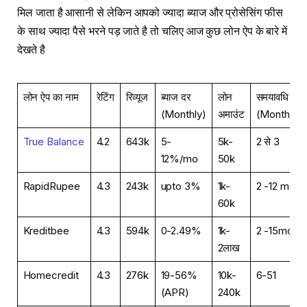
मिल जाता है आसानी से लेकिन आपको ज्यादा ब्याज और प्रोसेसिंग फीस
के साथ ज्यादा पैसे भरने पड़ जाते है तो चलिए आज कुछ लोन ऐप के बारे में
देखते है
लोन ऐप का नाम
रेटिंग
रिव्यूज
ब्याज दर
लोन
समयावधि
(Monthly)
अमाउंट
(Monthly)
True Balance
4.2
643k
5-
5k-
2 से 3
12%/mo
50k
RapidRupee
4.3
243k
upto 3%
1k-
2 -12 mo
60k
Kreditbee
4.3
594k
0-2.49%
1k-
2 -15mo
2लाख
Homecredit
4.3
276k
19-56%
10k-
6-51
(APR)
240k